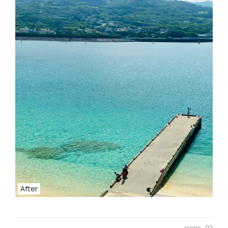
After
scene - 02