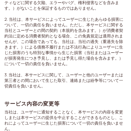
ティなどに関する欠陥、エラーやバグ、権利侵害などを含みま
す。）がないことを保証するものではありません。
2. 当社は、本サービスによってユーザーに生じたあらゆる損害に
ついて、一切の責任を負いません。ただし、本サービスに関する
当社とユーザーとの間の契約（本規約を含みます。）が消費者契
約法に定める消費者契約となる場合、この免責規定は適用されま
せんが、この場合であっても、当社は、当社の過失（重過失を除
きます。）による債務不履行または不法行為によりユーザーに生
じた損害のうち特別な事情から生じた損害（当社またはユーザー
が損害発生につき予見し、または予見し得た場合を含みます。）
について一切の責任を負いません。
3. 当社は、本サービスに関して、ユーザーと他のユーザーまたは
第三者との間において生じた取引、連絡または紛争等について一
切責任を負いません。
サービス内容の変更等
当社は、ユーザーに通知することなく、本サービスの内容を変更
しまたは本サービスの提供を中止することができるものとし、こ
れによってユーザーに生じた損害について一切の責任を負いませ
ん。