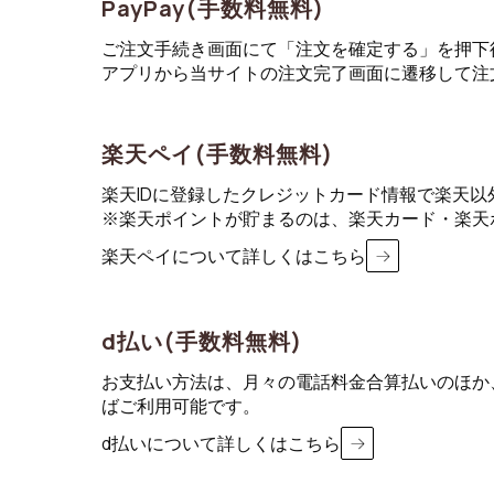
PayPay(手数料無料)
ご注文手続き画面にて「注文を確定する」を押下後
STEP2 amazonアカウントにログイン
アプリから当サイトの注文完了画面に遷移して注
サインイン画面が表示され、amazonアカウ
次のご注文手続き画面では、amazon.co.
楽天ペイ(手数料無料)
STEP3 注文内容を確認し、完了する
楽天IDに登録したクレジットカード情報で楽天
ご注文内容を確認し注文を確定するボタンを押
※楽天ポイントが貯まるのは、楽天カード・楽天
会員登録済みのお客さまは「ログインして購入
楽天ペイについて詳しくはこちら
ログインせずに「注文を確定する」ボタンに
d払い(手数料無料)
お支払い方法は、月々の電話料金合算払いのほか
ばご利用可能です。
d払いについて詳しくはこちら