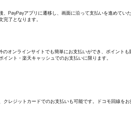
、PayPayアプリに遷移し、画面に沿って支払いを進めてい
文完了となります。
ントへサインインしていただくと、購入手続き画面に移動します
jpにご登録のお届け情報と、お支払い方法が画面に表示され、そ
以外のオンラインサイトでも簡単にお支払いができ、ポイントも
して注文完了です。
ポイント・楽天キャッシュでのお支払いに限ります。
」ボタンを押してください。
進みますと、新しい会員として登録され、購入履歴やポイント
、クレジットカードでのお支払いも可能です。ドコモ回線をお