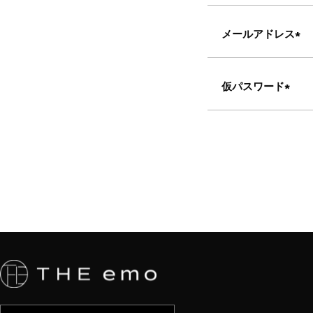
メールアドレス
(必
須)
仮パスワード
(必
須)