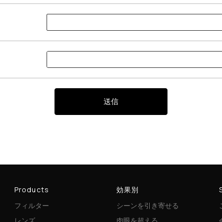
送信
Products
効果別
フィルター
シーンを引き寄せる
レンズ
肉眼を超える