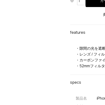
カ
features
・隙間の光を遮
・レンズ / フ
・カーボンファイ
・52mmフィル
specs
製品名
iPho