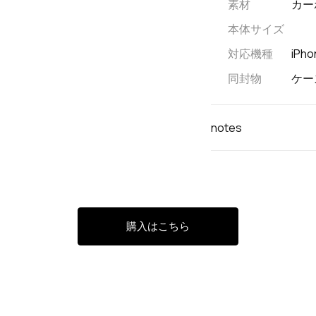
素材
カー
本体サイズ
対応機種
iPh
同封物
ケー
notes
購入はこちら