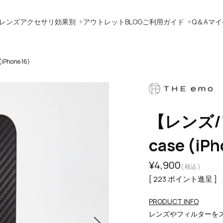
レンズ
アクセサリ
効果別
アウトレット
BLOG
ご利用ガイド
Q＆A
マイ
hone 16)
【レンズ/
case (iPh
¥
4,900
税込
[
223
ポイント進呈 ]
PRODUCT INFO
レンズやフィルターを