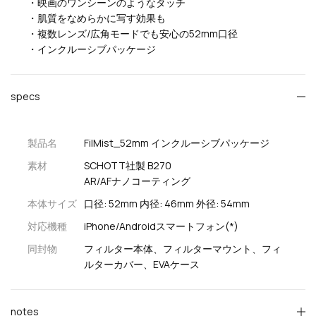
・映画のワンシーンのようなタッチ
・肌質をなめらかに写す効果も
・複数レンズ/広角モードでも安心の52mm口径
・インクルーシブパッケージ
specs
製品名
FilMist_52mm インクルーシブパッケージ
素材
SCHOTT社製 B270
AR/AFナノコーティング
本体サイズ
口径: 52mm 内径: 46mm 外径: 54mm
対応機種
iPhone/Androidスマートフォン(*)
同封物
フィルター本体、フィルターマウント、フィ
ルターカバー、EVAケース
notes