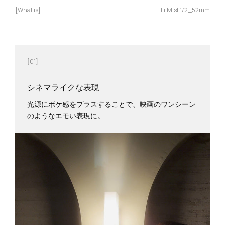
[What is]
FilMist 1/2_52mm
[01]
シネマライクな表現
光源にボケ感をプラスすることで、映画のワンシーン
のようなエモい表現に。