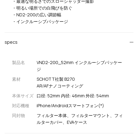
・最適な明るさでのスローシャッター撮影
・明るい場所での白飛びを防ぐ
・ND2-200の広い調節幅
・インクルーシブパッケージ
specs
製品名
VND2-200_52mm インクルーシブパッケー
ジ
素材
SCHOTT社製 B270
AR/AFナノコーティング
本体サイズ
口径: 52mm 内径: 46mm 外径: 54mm
対応機種
iPhone/Androidスマートフォン(*)
同封物
フィルター本体、フィルターマウント、フィ
ルターカバー、EVAケース