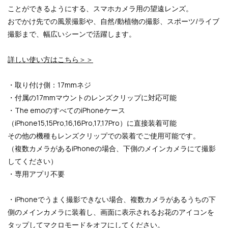
ことができるようにする、
スマホカメラ用の望遠レンズ。
おでかけ先での風景撮影や、自然/動植物の撮影、スポーツ/ライブ
撮影まで、幅広いシーンで活躍し
ます。
詳しい使い方はこちら＞＞
・取り付け側：17mmネジ
・付属の17mmマウントのレンズクリップに対応可能
・The emoのすべてのiPhoneケース
（iPhone15,15Pro,16,16Pro,17,17Pro）に直接装着可能
その他の機種もレンズクリップでの装着でご使用可能です。
（複数カメラがあるiPhoneの場合、下側のメインカメラにて撮影
してください）
・専用アプリ不要
・iPhoneでうまく撮影できない場合、複数カメラがあるうちの下
側のメインカメラに装着し、画面に表示されるお花のアイコンを
タップしてマクロモードをオフにしてください。