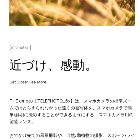
[infomation]
近づけ、感動。
Get Closer. Feel More.
THE emoの【TELEPHOTO_6x】は、スマホカメラの標準ズー
ムではとらえられなかった遠くの被写体を、スマホカメラで簡
単/鮮明に撮影することができるようにする、スマホカメラ用の
望遠レンズ。
おでかけ先での風景撮影や、自然/動植物の撮影、スポーツ/ライ