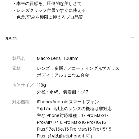
・本来の質感を、圧倒的な美しさで
・レンズクリップ付属ですぐに使える
・色差/歪みを極限に抑えるプロ品質
specs
製品名
Macro Lens_100mm
素材
レンズ：多層ナノコーティング光学ガラス
ボディ：アルミニウム合金
本体サイズ
118g
外径：φ45、装着側：
φ17
対応機種
iPhone/Androidスマートフォン
* φ17mm以上のレンズの機種は非対応
主なiPhone対応機種：17 Pro Max/17
Pro/Air/17/16 Pro Max/16 Pro/16/16
Plus/17e/16e/15 Pro Max/15 Pro/15/15
Plus（14以前のiphoneも可）