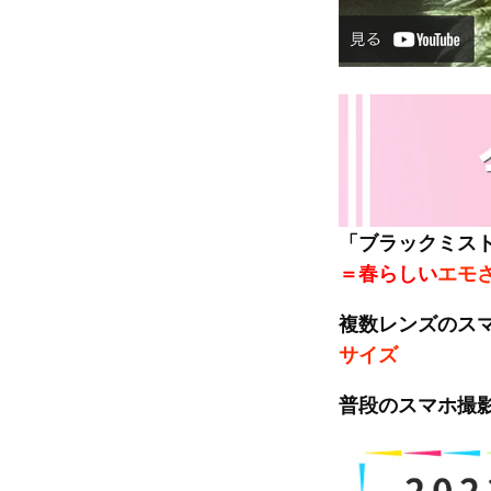
「ブラックミス
＝春らしい
エモ
複数レンズのス
サイズ
普段のスマホ撮