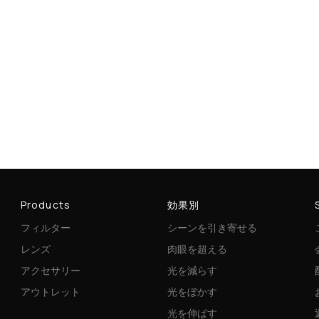
Products
効果別
フィルター
シーンを引き寄せる
レンズ
肉眼を超える
アクセサリー
光を減らす
アウトレット
光をぼかす
光を伸ばす